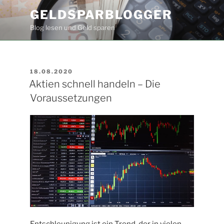
Zum
GELDSPARBLOGGER
Inhalt
Blog lesen und Geld sparen
springen
VERÖFFENTLICHT
18.08.2020
AM
Aktien schnell handeln – Die
Voraussetzungen