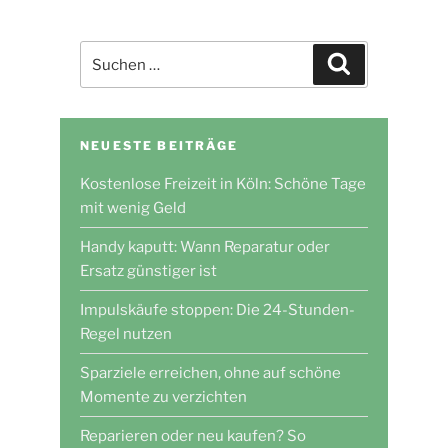
So
sparst
Suchen
Suchen
du
nach:
Geld
durch
weniger
NEUESTE BEITRÄGE
Besitz“
Kostenlose Freizeit in Köln: Schöne Tage
mit wenig Geld
Handy kaputt: Wann Reparatur oder
Ersatz günstiger ist
Impulskäufe stoppen: Die 24-Stunden-
Regel nutzen
Sparziele erreichen, ohne auf schöne
Momente zu verzichten
Reparieren oder neu kaufen? So