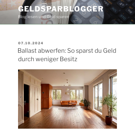
Zum
GELDSPARBLOGGER
Inhalt
Blog lesen und Geld sparen
springen
VERÖFFENTLICHT
07.10.2024
AM
Ballast abwerfen: So sparst du Geld
durch weniger Besitz