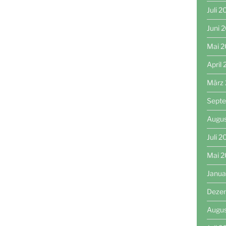
Juli 
Juni 
Mai 
April
März
Sept
Augu
Juli 
Mai 
Janua
Deze
Augu