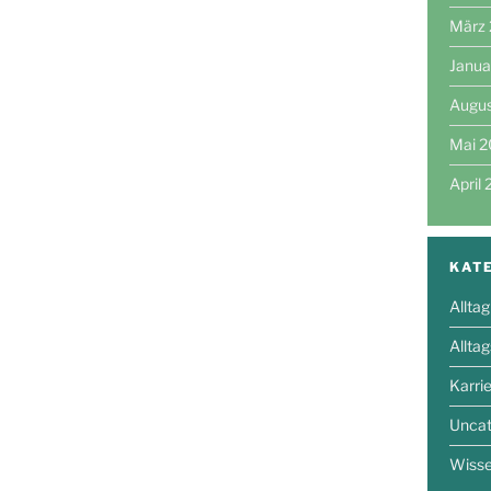
März
Janua
Augu
Mai 
April
KAT
Alltag
Allta
Karri
Uncat
Wiss