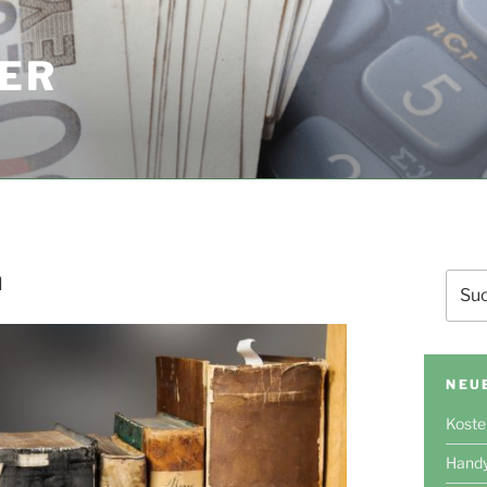
ER
n
Such
nach:
NEU
Koste
Handy