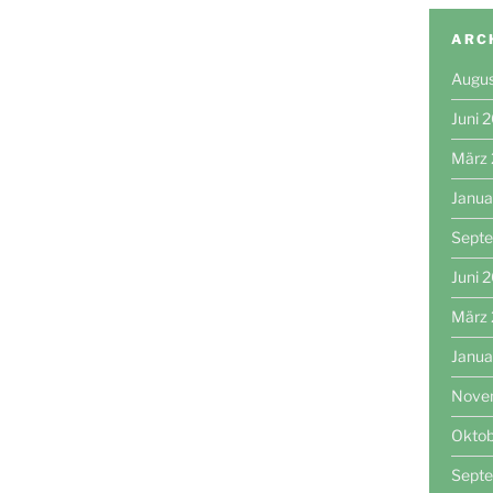
ARC
Augu
Juni 
März
Janua
Sept
Juni 
März
Janua
Nove
Okto
Sept