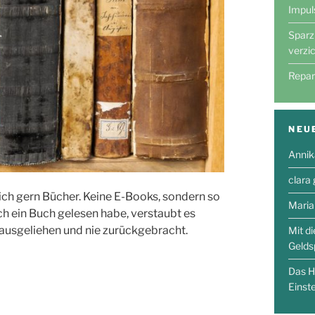
Impul
Sparz
verzi
Repar
NEU
Annik
clara
mlich gern Bücher. Keine E-Books, sondern so
Maria
h ein Buch gelesen habe, verstaubt es
ausgeliehen und nie zurückgebracht.
Mit d
Gelds
Das H
Einst