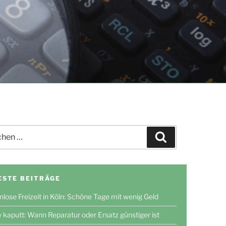
en
Suchen
ESTE BEITRÄGE
nlose Freizeit in Köln: Schöne Tage mit wenig Geld
 kaputt: Wann Reparatur oder Ersatz günstiger ist