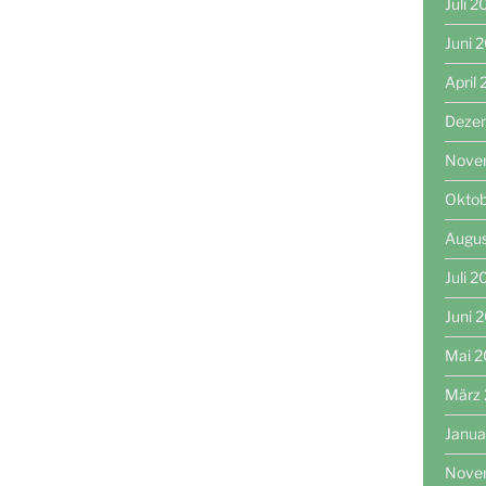
Juli 
Juni 
April
Deze
Nove
Oktob
Augu
Juli 
Juni 
Mai 
März
Janua
Nove