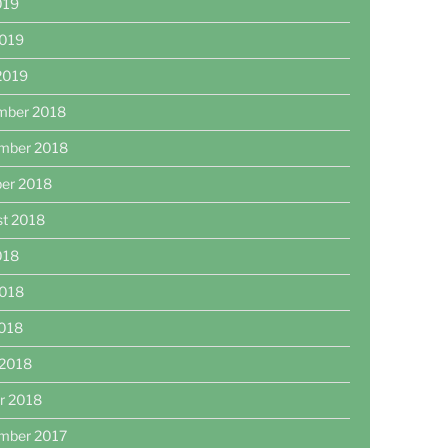
2019
2019
 2019
mber 2018
mber 2018
er 2018
st 2018
2018
2018
2018
 2018
r 2018
mber 2017