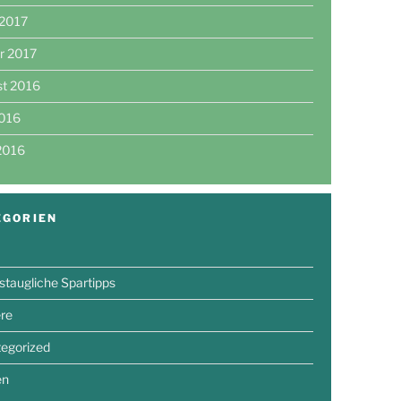
 2017
r 2017
st 2016
2016
 2016
EGORIEN
gstaugliche Spartipps
ere
egorized
en