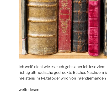
Ich weiß nicht wie es euch geht, aber ich lese zie
richtig altmodische gedruckte Bücher. Nachdem ic
meistens im Regal oder wird von irgendjemanden 
„Ausgelesene
weiterlesen
Bücher
verkaufen“