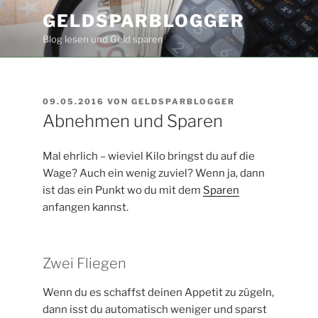
Zum
GELDSPARBLOGGER
Inhalt
Blog lesen und Geld sparen
springen
VERÖFFENTLICHT
09.05.2016
VON
GELDSPARBLOGGER
AM
Abnehmen und Sparen
Mal ehrlich – wieviel Kilo bringst du auf die
Wage? Auch ein wenig zuviel? Wenn ja, dann
ist das ein Punkt wo du mit dem
Sparen
anfangen kannst.
Zwei Fliegen
Wenn du es schaffst deinen Appetit zu zügeln,
dann isst du automatisch weniger und sparst