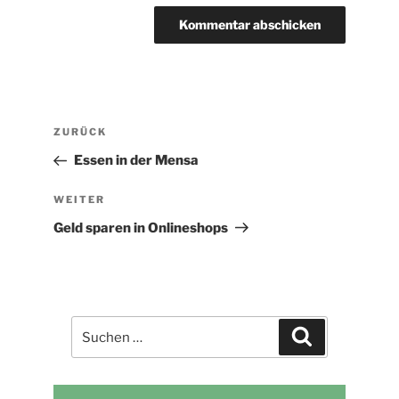
Beitragsnavigation
Vorheriger
ZURÜCK
Beitrag
Essen in der Mensa
Nächster
WEITER
Beitrag
Geld sparen in Onlineshops
Suchen
Suchen
nach: