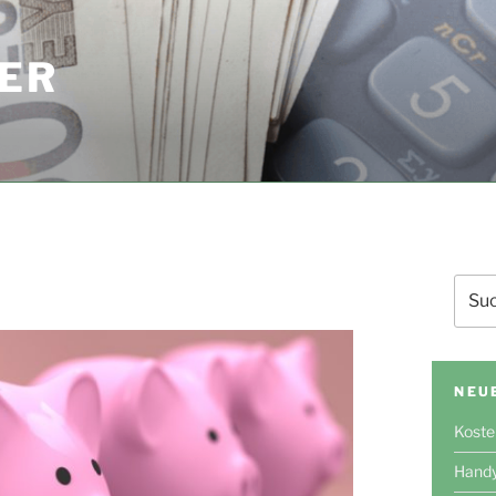
ER
Such
nach:
NEU
Koste
Handy