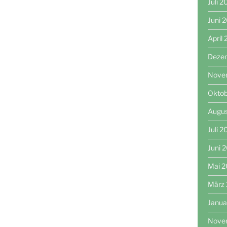
Juli 
Juni 
April
Deze
Nove
Oktob
Augu
Juli 
Juni 
Mai 
März
Janua
Nove