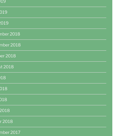
2019
2019
 2019
mber 2018
mber 2018
er 2018
st 2018
2018
2018
2018
 2018
r 2018
mber 2017