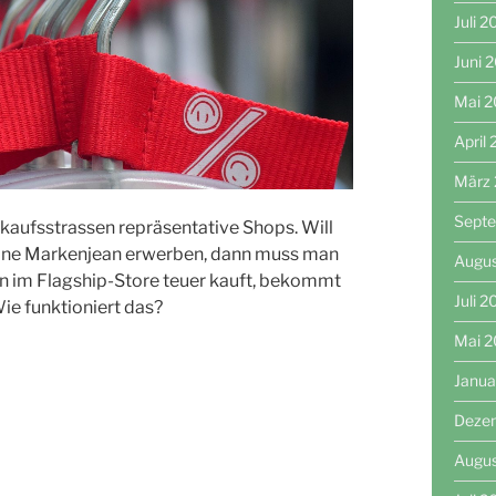
Juli 
Juni 
Mai 
April
März
Sept
kaufsstrassen repräsentative Shops. Will
eine Markenjean erwerben, dann muss man
Augu
man im Flagship-Store teuer kauft, bekommt
Juli 
Wie funktioniert das?
Mai 
Janua
Deze
Augu