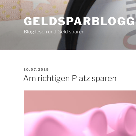
Zum
Inhalt
GELDSPARBLOGG
springen
Blog lesen und Geld sparen
VERÖFFENTLICHT
10.07.2019
AM
Am richtigen Platz sparen