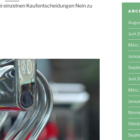
 bei einzelnen Kaufentscheidungen Nein zu
ARC
Augu
Juni 
März
Janua
Sept
Juni 
März
Janua
Nove
Okto
Sept