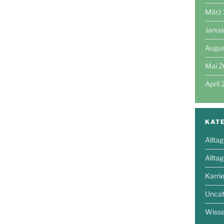
März
Janua
Augu
Mai 
April
KAT
Alltag
Allta
Karri
Uncat
Wiss