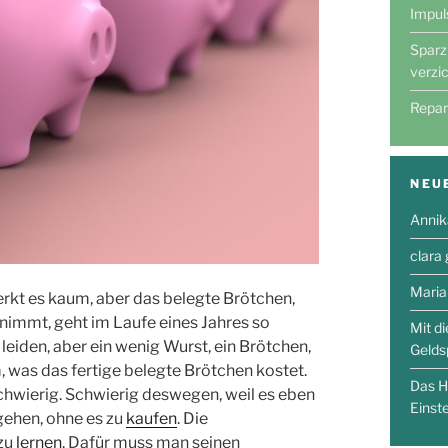
Impul
Sparz
verzi
Repar
NEU
Annik
clara
Maria
rkt es kaum, aber das belegte Brötchen,
nimmt, geht im Laufe eines Jahres so
Mit d
leiden, aber ein wenig Wurst, ein Brötchen,
Gelds
, was das fertige belegte Brötchen kostet.
Das H
 schwierig. Schwierig deswegen, weil es eben
Einst
ugehen, ohne es zu
kaufen
. Die
 zu
lernen
. Dafür muss man seinen