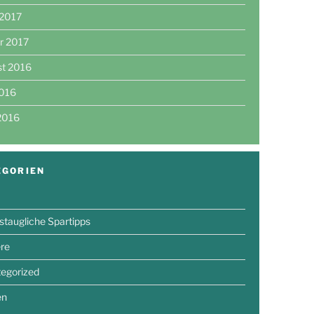
 2017
r 2017
st 2016
2016
 2016
EGORIEN
gstaugliche Spartipps
ere
egorized
en