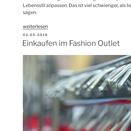
Lebensstil anpassen. Das ist viel schwieriger, als
sagen.
„Am
weiterlesen
richtigen
VERÖFFENTLICHT
02.05.2018
AM
Platz
Einkaufen im Fashion Outlet
sparen“