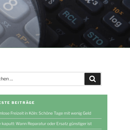
en
Suchen
ESTE BEITRÄGE
nlose Freizeit in Köln: Schöne Tage mit wenig Geld
 kaputt: Wann Reparatur oder Ersatz günstiger ist